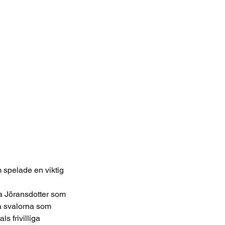
 spelade en viktig
a Jöransdotter som
ka svalorna som
s frivilliga