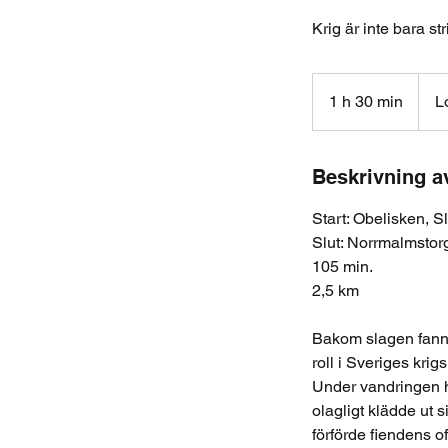
Krig är inte bara s
1 h 30 min
1
L
3
0
m
Beskrivning a
i
Start: Obelisken, S
n
Slut: Norrmalmstor
105 min.
2,5 km
Bakom slagen fanns
roll i Sveriges kri
Under vandringen h
olagligt klädde ut 
förförde fiendens of