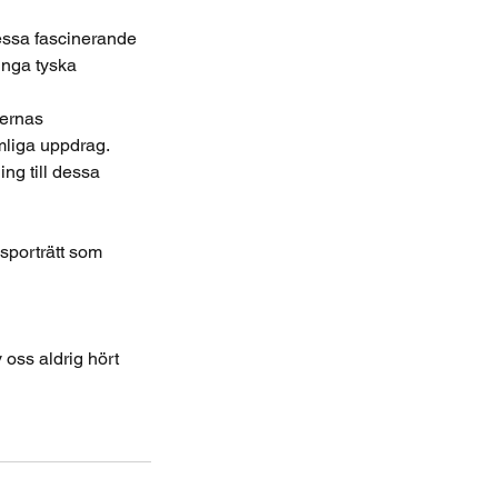
dessa fascinerande
unga tyska
ternas
mliga uppdrag.
ing till dessa
dsporträtt som
 oss aldrig hört