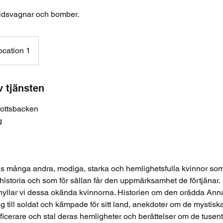
tridsvagnar och bomber.
ocation 1
v tjänsten
lottsbacken
g
 många andra, modiga, starka och hemlighetsfulla kvinnor som
gshistoria och som för sällan får den uppmärksamhet de förtjänar.
yllar vi dessa okända kvinnorna. Historien om den orädda Ann
sig till soldat och kämpade för sitt land, anekdoter om de mystis
ficerare och stal deras hemligheter och berättelser om de tusental