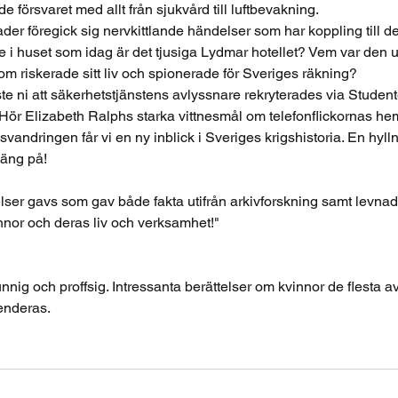
e försvaret med allt från sjukvård till luftbevakning.
er föregick sig nervkittlande händelser som har koppling till 
e i huset som idag är det tjusiga Lydmar hotellet? Vem var den 
om riskerade sitt liv och spionerade för Sveriges räkning?
isste ni att säkerhetstjänstens avlyssnare rekryterades via Studen
Hör Elizabeth Ralphs starka vittnesmål om telefonflickornas he
vandringen får vi en ny inblick i Sveriges krigshistoria. En hylln
Häng på!
elser gavs som gav både fakta utifrån arkivforskning samt levna
nnor och deras liv och verksamhet!"
nig och proffsig. Intressanta berättelser om kvinnor de flesta av
enderas.