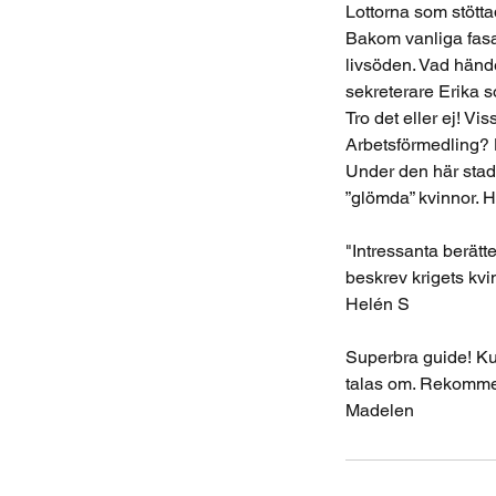
Lottorna som stöttad
Bakom vanliga fasad
livsöden. Vad händ
sekreterare Erika s
Tro det eller ej! V
Arbetsförmedling? 
Under den här stads
”glömda” kvinnor. 
"Intressanta berätt
beskrev krigets kvi
Helén S
Superbra guide! Kun
talas om. Rekomm
Madelen