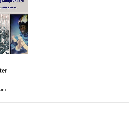
ter
com