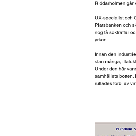
Riddarholmen går vi
UX-specialist och 
Platsbanken och ska
nog få sökträffar oc
yrken.
Innan den industrie
stan många, illaluk
Under den här vand
samhällets botten.
rullades förbi av vi