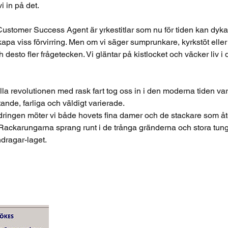
 in på det.
Customer Success Agent är yrkestitlar som nu för tiden kan dyk
pa viss förvirring. Men om vi säger sumprunkare, kyrkstöt eller l
h desto fler frågetecken. Vi gläntar på kistlocket och väcker liv 
lla revolutionen med rask fart tog oss in i den moderna tiden va
tande, farliga och väldigt varierade.
ringen möter vi både hovets fina damer och de stackare som å
 Rackarungarna sprang runt i de trånga gränderna och stora tun
ndragar-laget.