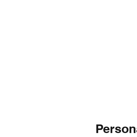
TEMATURER
Stockholms okända historia
Om
Få en offert
Recensioner
Kontakt
Blogg
Person