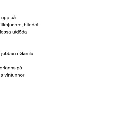
a upp på
ikbjudare, blir det
i dessa utdöda
r jobben i Gamla
terfanns på
ga vintunnor