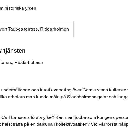
m historiska yrken
vert Taubes terrass, Riddarholmen
v tjänsten
s terras, Riddarholmen
 underhållande och lärorik vandring över Gamla stans kullerste
vilka arbetare man kunde möta på Stadsholmens gator och kroga
 Carl Larssons första yrke? Kan man jobba som kungens person
 helst träffa på en dalkulla i kollektivtrafiken? Vid vår första håll