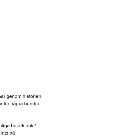
nar genom historien
r för några hundra
liga hejarklack?
plats på