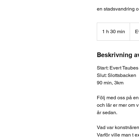
en stadsvandring o
1 h 30 min
1
E
3
0
m
Beskrivning a
i
Start: Evert Taube
n
Slut: Slottsbacken
90 min, 3km
Följ med oss på en
och lär er mer om 
år sedan.
Vad var konstnären
Varför ville man t ex