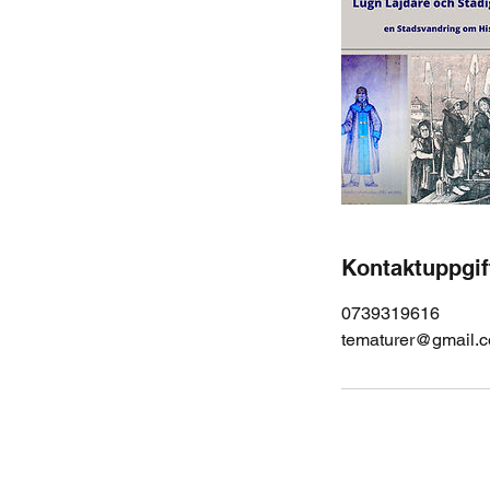
Kontaktuppgif
0739319616
tematurer@gmail.